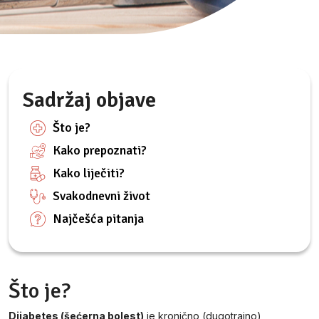
Sadržaj objave
Što je?
Kako prepoznati?
Kako liječiti?
Svakodnevni život
Najčešća pitanja
Što je?
Dijabetes (šećerna bolest)
je kronično (dugotrajno)