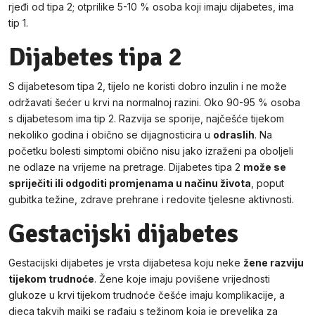
rjeđi od tipa 2; otprilike 5-10 % osoba koji imaju dijabetes, ima
tip 1.
Dijabetes tipa 2
S dijabetesom tipa 2, tijelo ne koristi dobro inzulin i ne može
održavati šećer u krvi na normalnoj razini. Oko 90-95 % osoba
s dijabetesom ima tip 2. Razvija se sporije, najčešće tijekom
nekoliko godina i obično se dijagnosticira u
odraslih
. Na
početku bolesti simptomi obično nisu jako izraženi pa oboljeli
ne odlaze na vrijeme na pretrage. Dijabetes tipa 2
može se
spriječiti ili odgoditi promjenama u načinu života
, poput
gubitka težine, zdrave prehrane i redovite tjelesne aktivnosti.
Gestacijski dijabetes
Gestacijski dijabetes je vrsta dijabetesa koju neke
žene razviju
tijekom trudnoće
. Žene koje imaju povišene vrijednosti
glukoze u krvi tijekom trudnoće češće imaju komplikacije, a
djeca takvih majki se rađaju s težinom koja je prevelika za