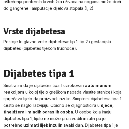
oštećenja perifernih krvnih žila i živaca na nogama može doći
do gangrene i amputacije dijelova stopala (1, 2).
Vrste dijabetesa
Postoje tri glavne vrste dijabetesa: tip 1, tip 2 i gestacijski
dijabetes (dijabetes tijekom trudnoće).
Dijabetes tipa 1
Smatra se da je dijabetes tipa 1 uzrokovan
autoimunom
reakcijom
u kojoj tijelo greškom napada vlastite stanice) koja
sprječava tijelo da proizvodi inzulin. Simptomi dijabetesa tipa 1
često se naglo razvijaju. Obično se dijagnosticira u
djece,
tinejdžera i mladih odraslih osoba
. U osobe koja imaju
dijabetes tipa 1, tijelo ne može proizvoditi inzulin pa je
potrebno uzimati lijek inzulin svaki dan
. Dijabetes tipa 1 je