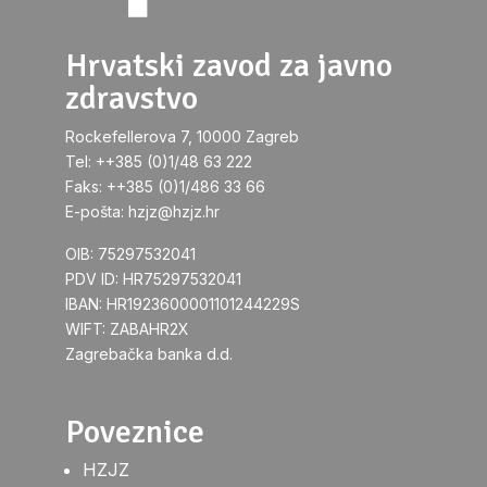
Hrvatski zavod za javno
zdravstvo
Rockefellerova 7, 10000 Zagreb
Tel: ++385 (0)1/48 63 222
Faks: ++385 (0)1/486 33 66
E-pošta: hzjz@hzjz.hr
OIB: 75297532041
PDV ID: HR75297532041
IBAN: HR1923600001101244229S
WIFT: ZABAHR2X
Zagrebačka banka d.d.
Poveznice
HZJZ