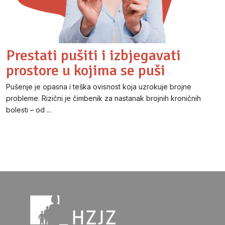
Prestati pušiti i izbjegavati
prostore u kojima se puši
Pušenje je opasna i teška ovisnost koja uzrokuje brojne
probleme. Rizični je čimbenik za nastanak brojnih kroničnih
bolesti – od ...