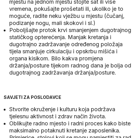
mjestu na jednom mjestu stojite sat ili više
vremena, pokušajte prošetati ili, ukoliko je to
moguće, radite neku vježbu u mjestu (čučanj,
podizanje nogu, mali skokovi i sl.)
Poboljšajte protok krvi smanjenjem dugotrajnog
statičkog opterećenja. Manjak kretanja i
dugotrajno zadržavanje određenog položaja
tijela smanjuje cirkulaciju i opskrbu mišića i
organa kisikom. Bilo kakva promjena
držanja/posture tijekom radnog dana je bolja od
dugotrajnog zadržavanja držanja/posture.
SAVJETI ZA POSLODAVCE
Stvorite okruženje i kulturu koja podržava
tjelesnu aktivnost i zdrav način života.
Oblikujte radno mjesto i radni proces kako biste
maksimalno potaknuti kretanje zaposlenika.
Primjerice, stolovi koji se mogu namjestiti za rad