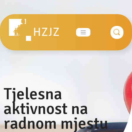
Skip
to
content
Tjelesna
aktivnost na
radnom mjestu