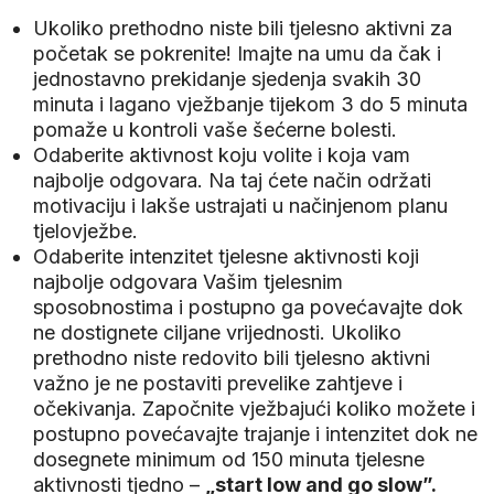
Ukoliko prethodno niste bili tjelesno aktivni za
početak se pokrenite! Imajte na umu da čak i
jednostavno prekidanje sjedenja svakih 30
minuta i lagano vježbanje tijekom 3 do 5 minuta
pomaže u kontroli vaše šećerne bolesti.
Odaberite aktivnost koju volite i koja vam
najbolje odgovara. Na taj ćete način održati
motivaciju i lakše ustrajati u načinjenom planu
tjelovježbe.
Odaberite intenzitet tjelesne aktivnosti koji
najbolje odgovara Vašim tjelesnim
sposobnostima i postupno ga povećavajte dok
ne dostignete ciljane vrijednosti. Ukoliko
prethodno niste redovito bili tjelesno aktivni
važno je ne postaviti prevelike zahtjeve i
očekivanja. Započnite vježbajući koliko možete i
postupno povećavajte trajanje i intenzitet dok ne
dosegnete minimum od 150 minuta tjelesne
aktivnosti tjedno –
„start low and go slow”.