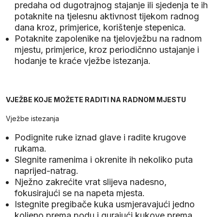
predaha od dugotrajnog stajanje ili sjedenja te ih
potaknite na tjelesnu aktivnost tijekom radnog
dana kroz, primjerice, korištenje stepenica.
Potaknite zapolenike na tjelovježbu na radnom
mjestu, primjerice, kroz periodičnno ustajanje i
hodanje te kraće vježbe istezanja.
VJEŽBE KOJE MOŽETE RADITI NA RADNOM MJESTU
Vježbe istezanja
Podignite ruke iznad glave i radite krugove
rukama.
Slegnite ramenima i okrenite ih nekoliko puta
naprijed-natrag.
Nježno zakrećite vrat slijeva nadesno,
fokusirajući se na napeta mjesta.
Istegnite pregibače kuka usmjeravajući jedno
koljeno prema podu i gurajući kukove prema