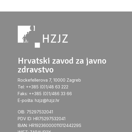
Hrvatski zavod za javno
zdravstvo
Rockefellerova 7, 10000 Zagreb
Tel: ++385 (0)1/48 63 222
Faks: ++385 (0)1/486 33 66
E-pošta: hzjz@hzjz.hr
OIB: 75297532041
PDV ID: HR75297532041
IBAN: HR1923600001101244229S